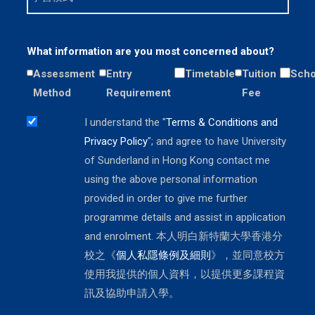
What information are you most concerned about?
Assessment
Entry
Timetable
Tuition
Scho
Method
Requirement
Fee
I understand the "
Terms & Conditions and
Privacy Policy
"; and agree to have University
of Sunderland in Hong Kong contact me
using the above personal information
provided in order to give me further
programme details and assist in application
and enrolment. 本人明白新特蘭大學香港分
校之《
個人私隱條例及細則
》，並同意校方
使用我提供的個人資料，以提供更多課程資
訊及協助申請入學。