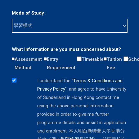
Mode of Study :
What information are you most concerned about?
Assessment
Entry
Timetable
Tuition
Scho
Method
Requirement
Fee
I understand the "
Terms & Conditions and
Privacy Policy
"; and agree to have University
of Sunderland in Hong Kong contact me
using the above personal information
provided in order to give me further
programme details and assist in application
and enrolment. 本人明白新特蘭大學香港分