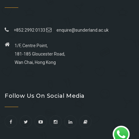
+852 2992 0133
enquire@sunderland.ac.uk
1/F, Centre Point,
181-185 Gloucester Road,
Wan Chai, Hong Kong
Go
Go
Go
Go
to
to
to
to
Follow Us On Social Media
facebook
youtube
linkedin
instagram