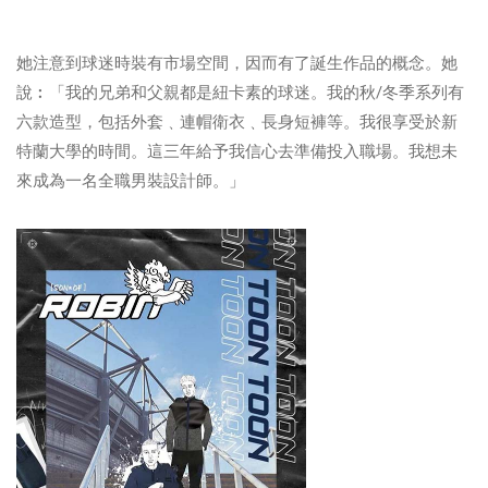
她注意到球迷時裝有市場空間，因而有了誕生作品的概念。她
說︰「我的兄弟和父親都是紐卡素的球迷。我的秋/冬季系列有
六款造型，包括外套﹑連帽衛衣﹑長身短褲等。我很享受於新
特蘭大學的時間。這三年給予我信心去準備投入職場。我想未
來成為一名全職男裝設計師。」