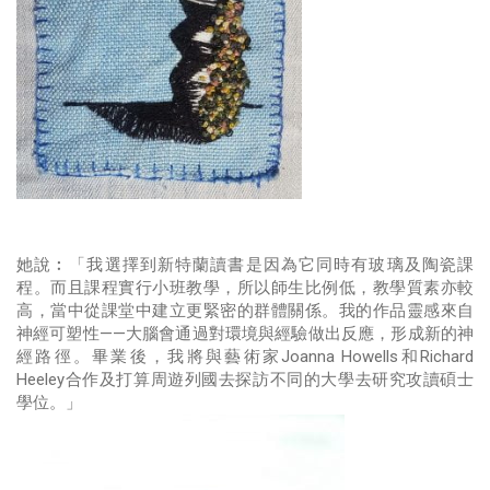
她說︰「我選擇到新特蘭讀書是因為它同時有玻璃及陶瓷課
程。而且課程實行小班教學，所以師生比例低，教學質素亦較
高，當中從課堂中建立更緊密的群體關係。我的作品靈感來自
神經可塑性——大腦會通過對環境與經驗做出反應，形成新的神
經路徑。畢業後，我將與藝術家Joanna Howells和Richard
Heeley合作及打算周遊列國去探訪不同的大學去研究攻讀碩士
學位。」