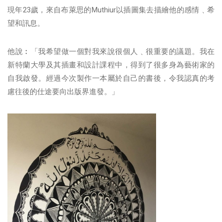
現年23歲，來自布萊思的Muthiur以插圖集去描繪他的感情﹑希
望和訊息。
他說︰「我希望做一個對我來說很個人﹑很重要的議題。我在
新特蘭大學及其插畫和設計課程中，得到了很多身為藝術家的
自我啟發。經過今次製作一本屬於自己的書後，令我認真的考
慮往後的仕途要向出版界進發。」