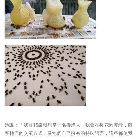
她說︰「我自15歲就想當一名養蜂人。我會在後花園養蜂，觀
察牠們的交流方式，及牠們自己擁有的特殊語言，這些都使我