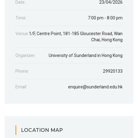
Date:
23/04/2026
Time:
7:00 pm - 8:00 pm
Venue:
1/F, Centre Point, 181-185 Gloucester Road, Wan
Chai, Hong Kong
Organizer:
University of Sunderland in Hong Kong
Phone:
29920133
Email:
enquire@sunderland.edu.hk
LOCATION MAP