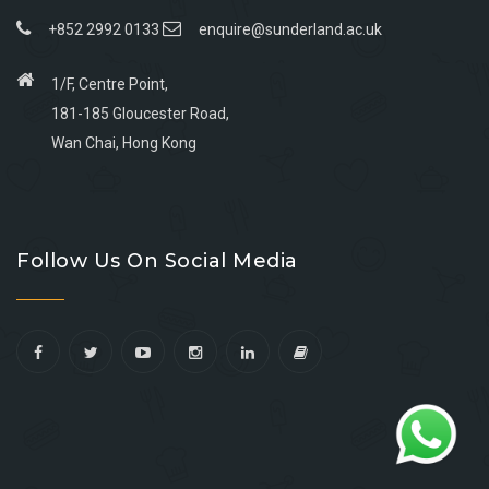
+852 2992 0133
enquire@sunderland.ac.uk
1/F, Centre Point,
181-185 Gloucester Road,
Wan Chai, Hong Kong
Go
Go
Go
Go
to
to
to
to
Follow Us On Social Media
facebook
youtube
linkedin
instagram