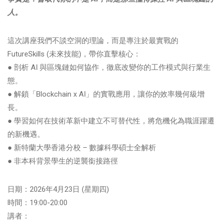
人。
這次講座我們不談空洞的理論，而是專注於最實戰的
FutureSkills (未來技能)，帶你直擊核心：
● 剖析 AI 與區塊鏈如何協作，徹底改變你的工作模式與行業生
態。
● 解鎖「Blockchain x AI」的實戰應用，讓你的效率幾何級增
長。
● 學習如何在技術革新中建立不可替代性，將危機化為職涯躍遷
的新機遇。
● 新特蘭大學香港分校 – 數據科學碩士全解析
● 非本科背景學生的逆襲銜接路徑
日期：2026年4月23日 (星期四)
時間：19:00-20:00
講者：