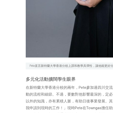
Pete直言新特蘭大學香港分校上課和教學具彈性，讓他能更好
多元化活動擴闊學生眼界
在新特蘭大學香港分校的兩年，Pete參加過四川
動的流程和細節。不過，要數對他影響最深的，定必
以外的知識，亦有累積人脈，有助日後事業發展。其中
我申請到現時的工作！」現時Pete在Towngas