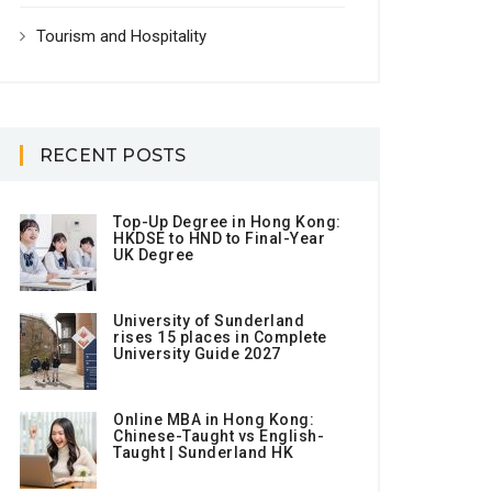
Tourism and Hospitality
RECENT POSTS
Top-Up Degree in Hong Kong:
HKDSE to HND to Final-Year
UK Degree
University of Sunderland
rises 15 places in Complete
University Guide 2027
Online MBA in Hong Kong:
Chinese-Taught vs English-
Taught | Sunderland HK