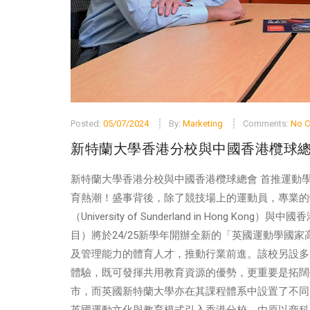
Posted:
05/07/2024
By:
Marketing
Comments:
No 
新特蘭大學香港分校與中國香港欖球總
新特蘭大學香港分校與中國香港欖球總會 首推運動學
育熱潮！盛事背後，除了競技場上的運動員，專業的
（University of Sunderland in Hon
目）將於24/25新學年開辦全新的「英國運動學國
及管理能力的體育人才，推動行業前進。該校另設多
體驗，既可發揮共用教育資源的優勢，更重要是拓闊
市，而英國新特蘭大學亦在其課程體系中設置了不同
英國運動文化與教育模式引入香港分校，由原以商科