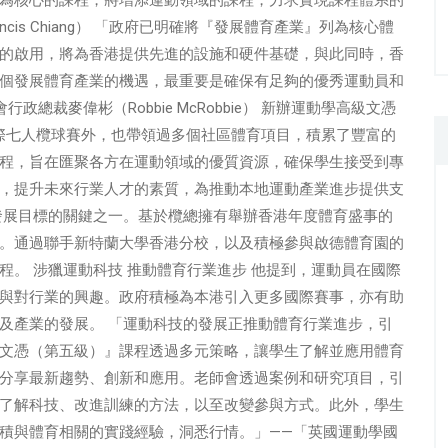
is Chiang） 「政府已明確將『發展體育產業』列為核心體
的啟用，將為香港提供先進的設施和硬件基礎，與此同時，香
個發展體育產業的機遇，最重要是確保有足夠的優秀運動員和
裁麥偉彬（Robbie McRobbie） 新辦運動學高級文憑
港國際七人欖球賽外，也帶領過多個社區體育項目，積累了豐富的
程，旨在匯聚各方在運動領域的優質資源，確保學生接受到專
，提升未來行業人才的素質，為推動本地運動產業進步提供支
產業發展目標的關鍵之一。基於欖總擁有舉辦香港年度體育盛事的
。通過聯手新特蘭大學香港分校，以及積極參與啟德體育園的
。 涉獵運動科技 推動體育行業進步 他提到，運動員在國際
與對行業的興趣。政府積極為本港引入更多國際賽事，亦有助
及產業的發展。 「運動科技的發展正推動體育行業進步，引
文憑（第五級）』課程透過多元策略，讓學生了解並應用體育
分享最新趨勢、創新和應用。老師會透過案例和研究項目，引
了解科技、改進訓練的方法，以至改變參與方式。此外，學生
積與體育相關的實踐經驗，洞悉行情。」——「英國運動學國