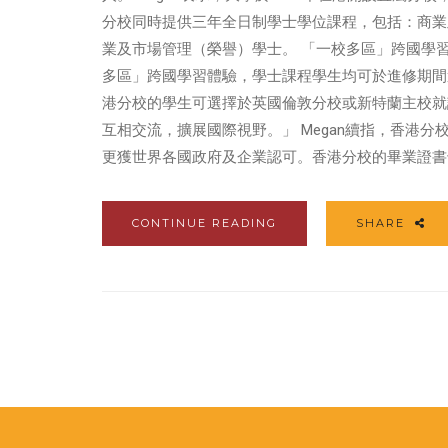
分校同時提供三年全日制學士學位課程，包括：商業
業及市場管理（榮譽）學士。 「一校多區」跨國學
多區」跨國學習體驗，學士課程學生均可於進修期間
港分校的學生可選擇於英國倫敦分校或新特蘭主校就
互相交流，擴展國際視野。」 Megan續指，香港
更獲世界各國政府及企業認可。香港分校的畢業證書
CONTINUE READING
SHARE