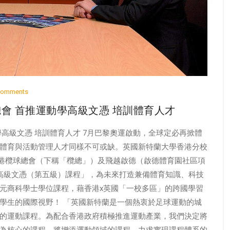
Comments
會 首推運動學高級文憑 培訓體育人才
高級文憑 培訓體育人才 7月巴黎奧運啟動，全球定必再掀體
體育與活動管理人才同樣不可或缺。英國新特蘭大學香港分校
g Kong）與中國香港欖球總會（下稱「欖總」）及飛越啟德（啟德體育園社區項
家高級文憑（第五級）課程」，為未來打造兼備體育知識、科技
元商科學士學位課程，藉香港x英國「一校多區」的跨國學習
學生的國際視野！ 「英國新特蘭是一個熱衷於足球運動的城
的運動課程。為配合香港政府積極推進運動產業，我們決定將
為核心的課程，將增添運動領域的課程，力求實現課程體系的