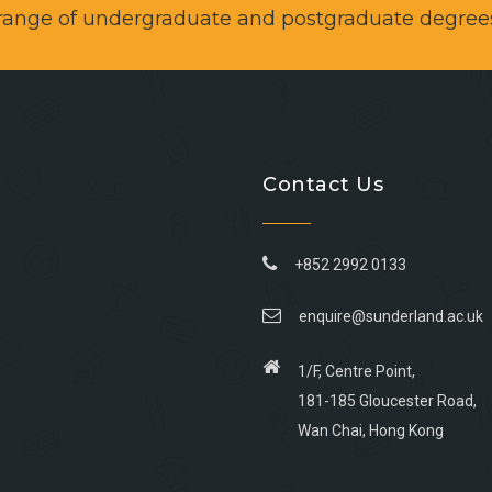
a range of undergraduate and postgraduate degree
Contact Us
+852 2992 0133
enquire@sunderland.ac.uk
1/F, Centre Point,
181-185 Gloucester Road,
Wan Chai, Hong Kong