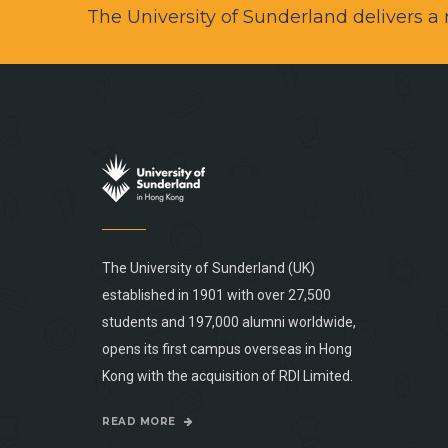
The University of Sunderland delivers 
The University of Sunderland (UK)
established in 1901 with over 27,500
students and 197,000 alumni worldwide,
opens its first campus overseas in Hong
Kong with the acquisition of RDI Limited.
READ MORE