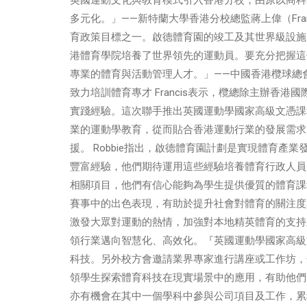
多元化。」——新特蘭大學香港分校總監蔣上偉（Franc
育政策目標之一。啟德體育園的竣工及其世界級設施
港體育學院培養了世界領先的運動員。要充分把握這
專業的體育與活動管理人才。」——中國香港欖球總會行政總
致力培訓體育專才 Francis表示，欖總除主辦香
實踐經驗。這次聯手推出英國運動學國家高級文憑課
業的運動學教育，從而貼合香港運動行業的發展需求
援。 Robbie指出，啟德體育園計劃是實現體育
豐富經驗，他們期待運用這些經驗培養體育行政人員
相關項目，他們有信心能夠為學生提供優質的體育課程
賽事中的出色表現，有助於提升社會對體育的關注度
激發大眾對運動的熱情，加強對本地精英體育的支持
領行業邁向智慧化、高效化。『英國運動學國家高級
科技。另外校方會邀請業界專家進行講座或工作坊，
領學生探索體育科技在現實場景中的應用，有助他們
亦有機會在其中一個學科中參與公司項目及工作，累