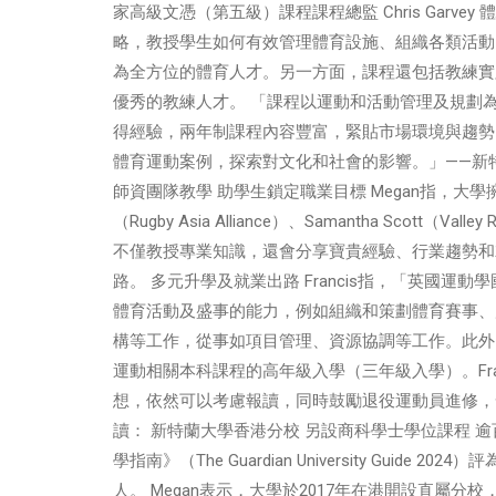
家高級文憑（第五級）課程課程總監 Chris Garv
略，教授學生如何有效管理體育設施、組織各類活動
為全方位的體育人才。另一方面，課程還包括教練實
優秀的教練人才。 「課程以運動和活動管理及規劃
得經驗，兩年制課程內容豐富，緊貼市場環境與趨勢
體育運動案例，探索對文化和社會的影響。」——新特蘭
師資團隊教學 助學生鎖定職業目標 Megan指，大學擁有
（Rugby Asia Alliance）、Samantha Scott（Va
不僅教授專業知識，還會分享寶貴經驗、行業趨勢和
路。 多元升學及就業出路 Francis指，「英國
體育活動及盛事的能力，例如組織和策劃體育賽事、
構等工作，從事如項目管理、資源協調等工作。此外
運動相關本科課程的高年級入學（三年級入學）。Fra
想，依然可以考慮報讀，同時鼓勵退役運動員進修，
讀： 新特蘭大學香港分校 另設商科學士學位課程 
學指南》（The Guardian University Guid
人。 Megan表示，大學於2017年在港開設直屬