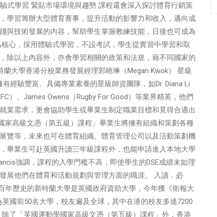
ey 體驗式學習 緊貼市場環境與趨勢 課程還會深入探討體育行銷策
，學習籌辦大型體育賽事，提升活動的影響力和收入，邁向成
踐與技術發展的內容，幫助學生掌握教練技能，日後也可成為
為核心，採用體驗式學習，不設考試，學生從實習中學習和取
，除以上內容外，亦會學習相關的政策和法規，藉不同國家的
大學香港分校業務發展經理郭曉琳（Megan Kwok） 星級
經驗豐富、具備專業素養的星級師資團隊，如Dr. Diana Li
lley RFC）、James Owens（Rugby For Good）等業界精英，他們
就業需求，更會協助學生或畢業生制定職業目標和覓得合適出
運動學國家高級文憑（第五級）課程」畢業生將擁有組織和策劃各種
展覽等，未來也可在體育組織、體育管理公司以及活動策劃機
，畢業生可赴英國升讀三年級課程外，也能申請進入本地大學
ncis強調，課程的入學門檻不高，即使學生的DSE成績未如理
發展他們在體育和活動規劃與管理方面的職涯。 入讀．必
逾百年歷史的新特蘭大學是英國政府資助大學，今年獲《衛報大
e 2024）評為英國前50名大學，校友遍及全球，其中在港的校友多達7200
分校，除了「英國運動學國家高級文憑（第五級）課程」外，香港