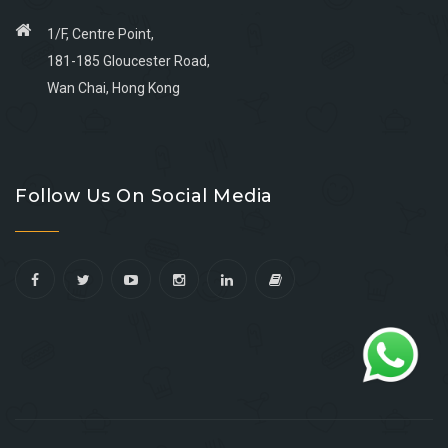
1/F, Centre Point,
181-185 Gloucester Road,
Wan Chai, Hong Kong
Go
Go
Go
Go
to
to
to
to
Follow Us On Social Media
facebook
youtube
linkedin
instagram