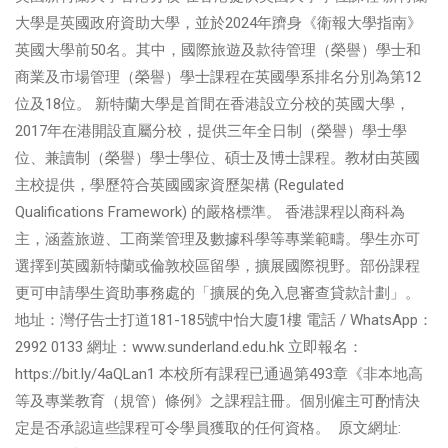
大學是英國政府資助大學，並於2024年躋身《衛報大學指南》
英國大學前50名。其中，國際旅遊及款待管理（榮譽）學士和
商業及市場管理（榮譽）學士課程在英國學系排名分別為第12
位及18位。 新特蘭大學是首間在香港設立分校的英國大學，
2017年在港開設直屬分校，提供三年全日制（榮譽）學士學
位、兼讀制（榮譽）學士學位、碩士及博士課程。教材由英國
主校提供，學歷符合英國國家資歷架構 (Regulated
Qualifications Framework) 的嚴格標準。 香港課程以商科為
主，涵蓋旅遊、工商業管理及數據科學等專業範疇。學生亦可
選擇到英國新特蘭或倫敦校區留學，擴展國際視野。部份課程
更可申請學生資助事務處的「擴展的免入息審查貸款計劃」。
地址：灣仔告士打道181-185號中怡大廈1樓 電話 / WhatsApp：
2992 0133 網址：www.sunderland.edu.hk 立即報名：
https://bit.ly/4aQLan1 本校所有課程已通過第493章《非本地高
等及專業教育（規管）條例》之課程註冊。個別僱主可酌情決
定是否承認這些課程可令學員獲取的任何資格。 原文網址: