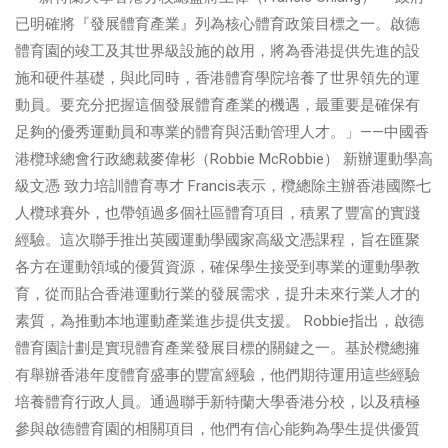
已明確將『發展體育產業』列為核心體育政策目標之一。啟德
體育園的竣工及其世界級設施的啟用，將為香港提供先進的設
施和硬件基礎，與此同時，香港體育學院培養了世界領先的運
動員。要充分把握這個發展體育產業的機遇，最重要是確保有
足夠的優秀運動員和專業的體育與活動管理人才。」——中國香
港欖球總會行政總裁麥偉彬（Robbie McRobbie） 新辦運動學高
級文憑 致力培訓體育專才 Francis表示，欖總除主辦香港國際七
人欖球賽外，也帶領過多個社區體育項目，積累了豐富的實踐
經驗。這次聯手推出英國運動學國家高級文憑課程，旨在匯聚
各方在運動領域的優質資源，確保學生接受到專業的運動學教
育，從而貼合香港運動行業的發展需求，提升未來行業人才的
素質，為推動本地運動產業進步提供支援。 Robbie指出，啟德
體育園計劃是實現體育產業發展目標的關鍵之一。基於欖總擁
有舉辦香港年度體育盛事的豐富經驗，他們期待運用這些經驗
培養體育行政人員。通過聯手新特蘭大學香港分校，以及積極
參與啟德體育園的相關項目，他們有信心能夠為學生提供優質