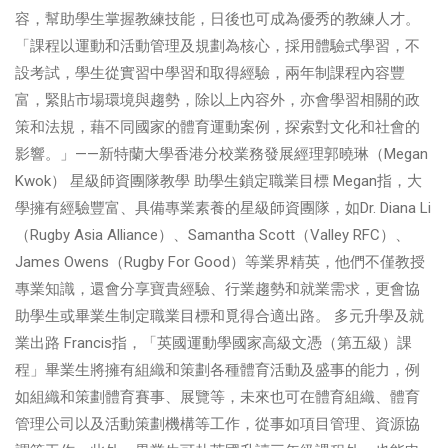
容，幫助學生掌握教練技能，日後也可成為優秀的教練人才。
「課程以運動和活動管理及規劃為核心，採用體驗式學習，不
設考試，學生從實習中學習和取得經驗，兩年制課程內容豐
富，緊貼市場環境與趨勢，除以上內容外，亦會學習相關的政
策和法規，藉不同國家的體育運動案例，探索對文化和社會的
影響。」——新特蘭大學香港分校業務發展經理郭曉琳（Megan
Kwok） 星級師資團隊教學 助學生鎖定職業目標 Megan指，大
學擁有經驗豐富、具備專業素養的星級師資團隊，如Dr. Diana Li
（Rugby Asia Alliance）、Samantha Scott（Valley RFC）、
James Owens（Rugby For Good）等業界精英，他們不僅教授
專業知識，還會分享寶貴經驗、行業趨勢和就業需求，更會協
助學生或畢業生制定職業目標和覓得合適出路。 多元升學及就
業出路 Francis指，「英國運動學國家高級文憑（第五級）課
程」畢業生將擁有組織和策劃各種體育活動及盛事的能力，例
如組織和策劃體育賽事、展覽等，未來也可在體育組織、體育
管理公司以及活動策劃機構等工作，從事如項目管理、資源協