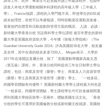
調等工作。此外，畢業生可赴英國升讀三年級課程外，也能申
請進入本地大學運動相關本科課程的高年級入學（三年級入
學）。Francis強調，課程的入學門檻不高，即使學生的DSE成
績未如理想，依然可以考慮報讀，同時鼓勵退役運動員進修，
發展他們在體育和活動規劃與管理方面的職涯。 入讀．必讀：
新特蘭大學香港分校 另設商科學士學位課程 逾百年歷史的新特
蘭大學是英國政府資助大學，今年獲《衛報大學指南》（The
Guardian University Guide 2024）評為英國前50名大學，校友遍
及全球，其中在港的校友多達7200人。 Megan表示，大學於
2017年在港開設直屬分校，除了「英國運動學國家高級文憑
（第五級）課程」外，香港分校同時提供三年全日制學士學位
課程，包括：商業及管理（榮譽）學士、商業及人力資源管理
（榮譽）學士及商業及市場管理（榮譽）學士。 「一校多區」
跨國學習體驗有何優勢？ 英國新特蘭大學學士課程最大特色是
「一校多區」跨國學習體驗，學士課程學生均可於進修期間選
擇到英國大學校區留學一至兩年，體驗英國生活文化。「香港
分校的學生可選擇於英國倫敦分校或新特蘭主校就讀，英國校