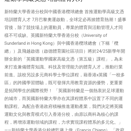
新特蘭大學香港分校與中國香港欖球總會 首推運動學高級文憑
培訓體育人才 7月巴黎奧運啟動，全球定必再掀體育熱潮！盛事
背後，除了競技場上的運動員，專業的體育與活動管理人才同
樣不可或缺。英國新特蘭大學香港分校（University of
Sunderland in Hong Kong）與中國香港欖球總會（下稱「欖
總」）及飛越啟德（啟德體育園社區項目）將於24/25新學年開
辦全新的「英國運動學國家高級文憑（第五級）課程」，為未
來打造兼備體育知識、科技及管理能力的體育人才，推動行業
前進。該校另設多元商科學士學位課程，藉香港x英國「一校多
區」的跨國學習體驗，既可發揮共用教育資源的優勢，更重要
是拓闊學生的國際視野！ 「英國新特蘭是一個熱衷於足球運動
的城市，而英國新特蘭大學亦在其課程體系中設置了不同的運
動課程。為配合香港政府積極推進運動產業，我們決定將英國
運動文化與教育模式引入香港分校，由原以商科為核心的課
程，將增添運動領域的課程，力求實現課程體系的多元化。」
——新特蘭大學香港分校總監蔣上偉（Francis Chiang） 「政府