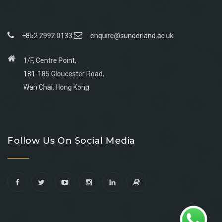
+852 2992 0133
enquire@sunderland.ac.uk
1/F, Centre Point,
181-185 Gloucester Road,
Wan Chai, Hong Kong
Go
Go
Go
Go
to
to
to
to
Follow Us On Social Media
facebook
youtube
linkedin
instagram