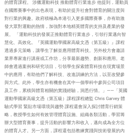
的體育課程。 涉獵運動科技 推動體育行業進步 他提到，運動員
在國際賽事中的出色表現，有助於提升社會對體育的關注度與
對行業的興趣。政府積極為本港引入更多國際賽事，亦有助激
發大眾對運動的熱情，加強對本地精英體育的支持及產業的發
展。 「運動科技的發展正推動體育行業進步，引領行業邁向智
慧化、高效化。『英國運動學國家高級文憑（第五級）』課程
透過多元策略，讓學生了解並應用體育科技。另外校方會邀請
業界專家進行講座或工作坊，分享最新趨勢、創新和應用。老
師會透過案例和研究項目，引領學生探索體育科技在現實場景
中的應用，有助他們了解科技、改進訓練的方法，以至改變參
與方式。此外，學生亦有機會在其中一個學科中參與公司項目
及工作，累積與體育相關的實踐經驗，洞悉行情。」——「英國
運動學國家高級文憑（第五級）課程課程總監 Chris Garvey 體
驗式學習 緊貼市場環境與趨勢 課程還會深入探討體育行銷策
略，教授學生如何有效管理體育設施、組織各類活動，學習籌
辦大型體育賽事，提升活動的影響力和收入，邁向成為全方位
的體育人才。另一方面，課程還包括教練實踐與技術發展的內