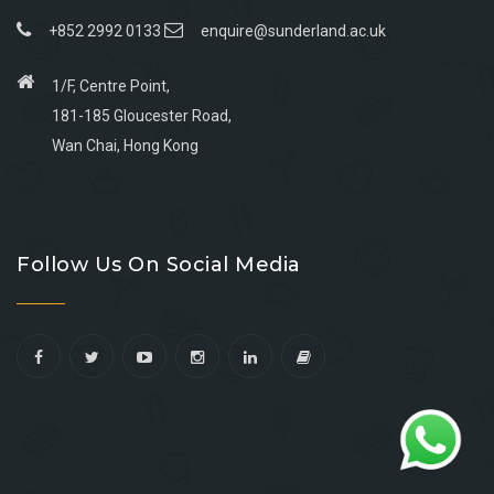
+852 2992 0133
enquire@sunderland.ac.uk
1/F, Centre Point,
181-185 Gloucester Road,
Wan Chai, Hong Kong
Go
Go
Go
Go
to
to
to
to
Follow Us On Social Media
facebook
youtube
linkedin
instagram