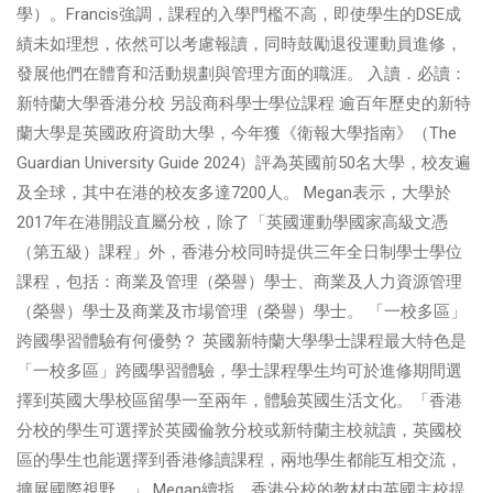
學）。Francis強調，課程的入學門檻不高，即使學生的DSE成
績未如理想，依然可以考慮報讀，同時鼓勵退役運動員進修，
發展他們在體育和活動規劃與管理方面的職涯。 入讀．必讀：
新特蘭大學香港分校 另設商科學士學位課程 逾百年歷史的新特
蘭大學是英國政府資助大學，今年獲《衛報大學指南》（The
Guardian University Guide 2024）評為英國前50名大學，校友遍
及全球，其中在港的校友多達7200人。 Megan表示，大學於
2017年在港開設直屬分校，除了「英國運動學國家高級文憑
（第五級）課程」外，香港分校同時提供三年全日制學士學位
課程，包括：商業及管理（榮譽）學士、商業及人力資源管理
（榮譽）學士及商業及市場管理（榮譽）學士。 「一校多區」
跨國學習體驗有何優勢？ 英國新特蘭大學學士課程最大特色是
「一校多區」跨國學習體驗，學士課程學生均可於進修期間選
擇到英國大學校區留學一至兩年，體驗英國生活文化。「香港
分校的學生可選擇於英國倫敦分校或新特蘭主校就讀，英國校
區的學生也能選擇到香港修讀課程，兩地學生都能互相交流，
擴展國際視野。」 Megan續指，香港分校的教材由英國主校提