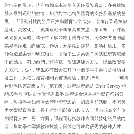
對行業的興趣。政府積極為本港引入更多國際賽事，亦有助激
發大眾對運動的熱情，加強對本地精英體育的支持及產業的發
展。 「運動科技的發展正推動體育行業進步，引領行業邁向智
慧化、高效化。『英國運動學國家高級文憑（第五級）』課程
透過多元策略，讓學生了解並應用體育科技。另外校方會邀請
業界專家進行講座或工作坊，分享最新趨勢、創新和應用。老
師會透過案例和研究項目，引領學生探索體育科技在現實場景
中的應用，有助他們了解科技、改進訓練的方法，以至改變參
與方式。此外，學生亦有機會在其中一個學科中參與公司項目
及工作，累積與體育相關的實踐經驗，洞悉行情。」——「英國
運動學國家高級文憑（第五級）課程課程總監 Chris Garvey 體
驗式學習 緊貼市場環境與趨勢 課程還會深入探討體育行銷策
略，教授學生如何有效管理體育設施、組織各類活動，學習籌
辦大型體育賽事，提升活動的影響力和收入，邁向成為全方位
的體育人才。另一方面，課程還包括教練實踐與技術發展的內
容，幫助學生掌握教練技能，日後也可成為優秀的教練人才。