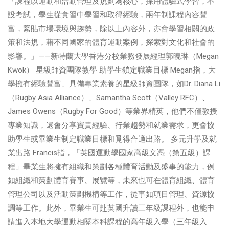
「課程以運動和活動管理及規劃為核心，採用體驗式學習，不
設考試，學生從實習中學習和取得經驗，兩年制課程內容豐
富，緊貼市場環境與趨勢，除以上內容外，亦會學習相關的政
策和法規，藉不同國家的體育運動案例，探索對文化和社會的
影響。」——新特蘭大學香港分校業務發展經理郭曉琳（Megan
Kwok） 星級師資團隊教學 助學生鎖定職業目標 Megan指，大
學擁有經驗豐富、具備專業素養的星級師資團隊，如Dr. Diana Li
（Rugby Asia Alliance）、Samantha Scott（Valley RFC）、
James Owens（Rugby For Good）等業界精英，他們不僅教授
專業知識，還會分享寶貴經驗、行業趨勢和就業需求，更會協
助學生或畢業生制定職業目標和覓得合適出路。 多元升學及就
業出路 Francis指，「英國運動學國家高級文憑（第五級）課
程」畢業生將擁有組織和策劃各種體育活動及盛事的能力，例
如組織和策劃體育賽事、展覽等，未來也可在體育組織、體育
管理公司以及活動策劃機構等工作，從事如項目管理、資源協
調等工作。此外，畢業生可赴英國升讀三年級課程外，也能申
請進入本地大學運動相關本科課程的高年級入學（三年級入