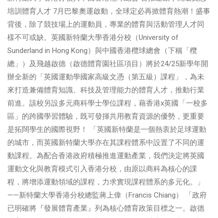
培訓體育人才 7月巴黎奧運啟動，全球定必再掀體育熱潮！盛事
背後，除了競技場上的運動員，專業的體育與活動管理人才同
樣不可或缺。英國新特蘭大學香港分校（University of
Sunderland in Hong Kong）與中國香港欖球總會（下稱「欖
總」）及飛越啟德（啟德體育園社區項目）將於24/25新學年開
辦全新的「英國運動學國家高級文憑（第五級）課程」，為未
來打造兼備體育知識、科技及管理能力的體育人才，推動行業
前進。該校另設多元商科學士學位課程，藉香港x英國「一校多
區」的跨國學習體驗，既可發揮共用教育資源的優勢，更重要
是拓闊學生的國際視野！ 「英國新特蘭是一個熱衷於足球運動
的城市，而英國新特蘭大學亦在其課程體系中設置了不同的運
動課程。為配合香港政府積極推進運動產業，我們決定將英國
運動文化與教育模式引入香港分校，由原以商科為核心的課
程，將增添運動領域的課程，力求實現課程體系的多元化。」
——新特蘭大學香港分校總監蔣上偉（Francis Chiang） 「政府
已明確將『發展體育產業』列為核心體育政策目標之一。啟德