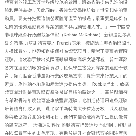
體育園的竣工及其世界級設施的啟用，將為香港提供先進的設
施和硬件基礎，與此同時，香港體育學院培養了世界領先的運
動員。要充分把握這個發展體育產業的機遇，最重要是確保有
足夠的優秀運動員和專業的體育與活動管理人才。」——中國香
港欖球總會行政總裁麥偉彬（Robbie McRobbie） 新辦運動學高
級文憑 致力培訓體育專才 Francis表示，欖總除主辦香港國際七
人欖球賽外，也帶領過多個社區體育項目，積累了豐富的實踐
經驗。這次聯手推出英國運動學國家高級文憑課程，旨在匯聚
各方在運動領域的優質資源，確保學生接受到專業的運動學教
育，從而貼合香港運動行業的發展需求，提升未來行業人才的
素質，為推動本地運動產業進步提供支援。 Robbie指出，啟德
體育園計劃是實現體育產業發展目標的關鍵之一。基於欖總擁
有舉辦香港年度體育盛事的豐富經驗，他們期待運用這些經驗
培養體育行政人員。通過聯手新特蘭大學香港分校，以及積極
參與啟德體育園的相關項目，他們有信心能夠為學生提供優質
的體育課程。 涉獵運動科技 推動體育行業進步 他提到，運動員
在國際賽事中的出色表現，有助於提升社會對體育的關注度與