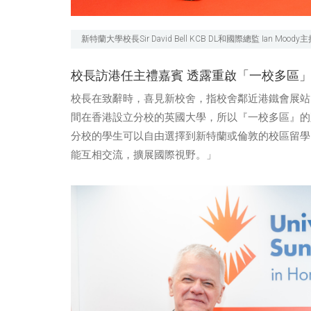
新特蘭大學校長Sir David Bell KCB DL和國際總監 Ian M
校長訪港任主禮嘉賓 透露重啟「一校多區
校長在致辭時，喜見新校舍，指校舍鄰近港鐵會展站
間在香港設立分校的英國大學，所以『一校多區』的
分校的學生可以自由選擇到新特蘭或倫敦的校區留學
能互相交流，擴展國際視野。」