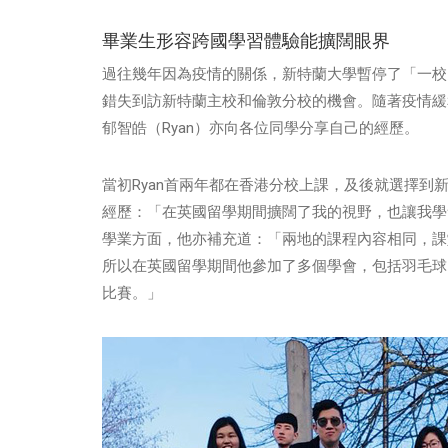
畢業生形容跨國學習體驗能擴闊眼界
過往幾年因為疫情的關係，新特蘭大學暫停了「一校
錯失到訪新特蘭主校和倫敦分校的機會。隨著疫情緩
郁智皓（Ryan）亦向各位同學分享自己的經歷。
當初Ryan首兩年都在香港分校上課，及後就選擇
經歷：「在英國留學期間擴闊了我的視野，也讓我學
學業方面，他亦補充道：「兩地的課程內容相同，課
所以在英國留學期間他參加了多個學會，包括羽毛球
比賽。」