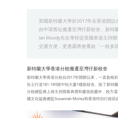
英國新特蘭大學於2017年在香港開
由中環舊址搬遷至灣仔新校舍。新特蘭大學校長S
Ian Moody先生專程從英國來港
交通方便，更透露將會重啟「一校多
新特蘭大學香港分校搬遷至灣仔新校舍
新特蘭大學香港分校自2017年開辦以來，一直紮根
告士打道181-185號中怡大廈1樓新校舍。除了新特蘭大學校長S
分校總監蔣上偉主持開幕典禮和慶祝校慶外，校方還邀請了英
國文化協會總監Susannah Morley和香港特