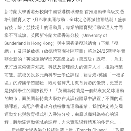
新特蘭大學香港分校與中國香港欖球總會 首推運動學高級文憑
培訓體育人才 7月巴黎奧運啟動，全球定必再掀體育熱潮！盛事
背後，除了競技場上的運動員，專業的體育與活動管理人才同
樣不可或缺。英國新特蘭大學香港分校（University of
Sunderland in Hong Kong）與中國香港欖球總會（下稱「欖
總」）及飛越啟德（啟德體育園社區項目）將於24/25新學年開
辦全新的「英國運動學國家高級文憑（第五級）課程」，為未
來打造兼備體育知識、科技及管理能力的體育人才，推動行業
前進。該校另設多元商科學士學位課程，藉香港x英國「一校多
區」的跨國學習體驗，既可發揮共用教育資源的優勢，更重要
是拓闊學生的國際視野！ 「英國新特蘭是一個熱衷於足球運動
的城市，而英國新特蘭大學亦在其課程體系中設置了不同的運
動課程。為配合香港政府積極推進運動產業，我們決定將英國
運動文化與教育模式引入香港分校，由原以商科為核心的課
程，將增添運動領域的課程，力求實現課程體系的多元化。」
——新特蘭大學香港分校總監蔣上偉（Francis Chiang） 「政府