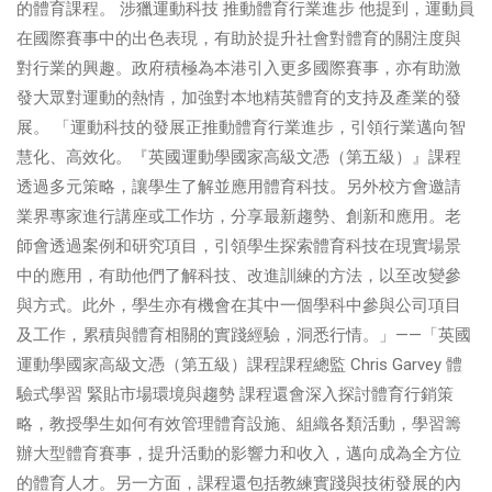
的體育課程。 涉獵運動科技 推動體育行業進步 他提到，運動員
在國際賽事中的出色表現，有助於提升社會對體育的關注度與
對行業的興趣。政府積極為本港引入更多國際賽事，亦有助激
發大眾對運動的熱情，加強對本地精英體育的支持及產業的發
展。 「運動科技的發展正推動體育行業進步，引領行業邁向智
慧化、高效化。『英國運動學國家高級文憑（第五級）』課程
透過多元策略，讓學生了解並應用體育科技。另外校方會邀請
業界專家進行講座或工作坊，分享最新趨勢、創新和應用。老
師會透過案例和研究項目，引領學生探索體育科技在現實場景
中的應用，有助他們了解科技、改進訓練的方法，以至改變參
與方式。此外，學生亦有機會在其中一個學科中參與公司項目
及工作，累積與體育相關的實踐經驗，洞悉行情。」——「英國
運動學國家高級文憑（第五級）課程課程總監 Chris Garvey 體
驗式學習 緊貼市場環境與趨勢 課程還會深入探討體育行銷策
略，教授學生如何有效管理體育設施、組織各類活動，學習籌
辦大型體育賽事，提升活動的影響力和收入，邁向成為全方位
的體育人才。另一方面，課程還包括教練實踐與技術發展的內