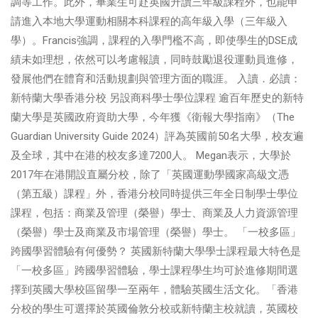
調等工作。此外，畢業生可赴英國升讀三年級課程外，也能申
請進入本地大學運動相關本科課程的高年級入學（三年級入
學）。Francis強調，課程的入學門檻不高，即使學生的DSE成
績未如理想，依然可以考慮報讀，同時鼓勵退役運動員進修，
發展他們在體育和活動規劃與管理方面的職涯。 入讀．必讀：
新特蘭大學香港分校 另設商科學士學位課程 逾百年歷史的新特
蘭大學是英國政府資助大學，今年獲《衛報大學指南》（The
Guardian University Guide 2024）評為英國前50名大學，校友遍
及全球，其中在港的校友多達7200人。 Megan表示，大學於
2017年在港開設直屬分校，除了「英國運動學國家高級文憑
（第五級）課程」外，香港分校同時提供三年全日制學士學位
課程，包括：商業及管理（榮譽）學士、商業及人力資源管理
（榮譽）學士及商業及市場管理（榮譽）學士。 「一校多區」
跨國學習體驗有何優勢？ 英國新特蘭大學學士課程最大特色是
「一校多區」跨國學習體驗，學士課程學生均可於進修期間選
擇到英國大學校區留學一至兩年，體驗英國生活文化。「香港
分校的學生可選擇於英國倫敦分校或新特蘭主校就讀，英國校