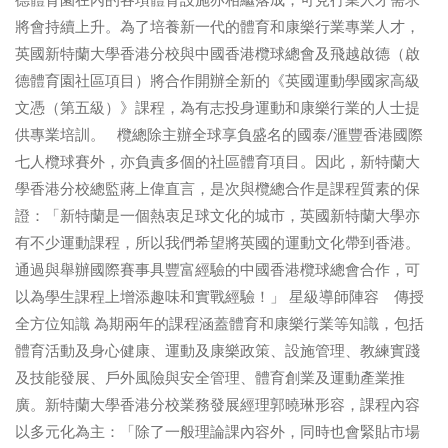
德體育園在內的各項體育設施亦相繼落成，可見行業人才需求
將會持續上升。為了培養新一代的體育和康樂行業專業人才，
英國新特蘭大學香港分校與中國香港欖球總會及飛越啟德（啟
德體育園社區項目）將合作開辦全新的《英國運動學國家高級
文憑（第五級）》課程，為有志投身運動和康樂行業的人士提
供專業培訓。 欖總除主辦全球享負盛名的國泰/滙豐香港國際
七人欖球賽外，亦負責多個的社區體育項目。因此，新特蘭大
學香港分校總監蔣上偉直言，是次與欖總合作是課程質素的保
證：「新特蘭是一個熱衷足球文化的城市，英國新特蘭大學亦
有不少運動課程，所以我們希望將英國的運動文化帶到香港。
通過與舉辦國際賽事具豐富經驗的中國香港欖球總會合作，可
以為學生課程上增添趣味和實戰經驗！」 星級導師陣容 傳授
全方位知識 為期兩年的課程涵蓋體育和康樂行業等知識，包括
體育活動及身心健康、運動及康樂政策、設施管理、教練實踐
及技能發展、戶外風險與安全管理、體育創業及運動產業推
廣。新特蘭大學香港分校業務發展經理郭曉琳形容，課程內容
以多元化為主：「除了一般理論課內容外，同時也會緊貼市場