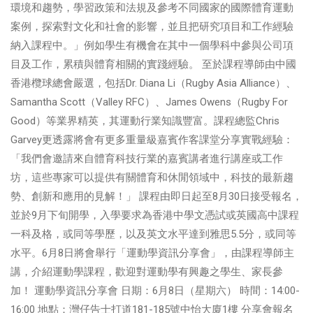
環境和趨勢，學習政策和法規及參考不同國家的國際體育運動
案例，探索對文化和社會的影響，並且把研究項目和工作經驗
納入課程中。」例如學生有機會在其中一個學科中參與公司項
目及工作，累積與體育相關的實踐經驗。 至於課程導師由中國
香港欖球總會嚴選，包括Dr. Diana Li（Rugby Asia Alliance）、
Samantha Scott（Valley RFC）、James Owens（Rugby For
Good）等業界精英，其運動行業知識豐富。課程總監Chris
Garvey更透露將會有更多重量級嘉賓作客課堂分享實戰經驗：
「我們會邀請來自體育科技行業的嘉賓講者進行講座或工作
坊，這些專家可以提供有關體育和休閒領域中，科技的最新趨
勢、創新和應用的見解！」 課程由即日起至8月30日接受報名，
並於9月下旬開學，入學要求為香港中學文憑試或英國高中課程
一科及格，或同等學歷，以及英文水平達到雅思5.5分，或同等
水平。6月8日將會舉行「運動學資訊分享會」，由課程導師主
講，介紹運動學課程，歡迎對運動學有興趣之學生、家長參
加！ 運動學資訊分享會 日期：6月8日（星期六） 時間：14:00-
16:00 地點：灣仔告士打道181-185號中怡大廈1樓 分享會報名