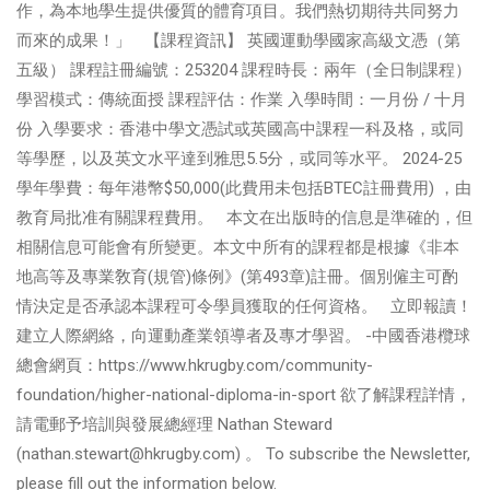
作，為本地學生提供優質的體育項目。我們熱切期待共同努力
而來的成果！」 【課程資訊】 英國運動學國家高級文憑（第
五級） 課程註冊編號：253204 課程時長：兩年（全日制課程）
學習模式：傳統面授 課程評估：作業 入學時間：一月份 / 十月
份 入學要求：香港中學文憑試或英國高中課程一科及格，或同
等學歷，以及英文水平達到雅思5.5分，或同等水平。 2024-25
學年學費：每年港幣$50,000(此費用未包括BTEC註冊費用) ，由
教育局批准有關課程費用。 本文在出版時的信息是準確的，但
相關信息可能會有所變更。本文中所有的課程都是根據《非本
地高等及專業敎育(規管)條例》(第493章)註冊。個別僱主可酌
情決定是否承認本課程可令學員獲取的任何資格。 立即報讀！
建立人際網絡，向運動產業領導者及專才學習。 -中國香港欖球
總會網頁：https://www.hkrugby.com/community-
foundation/higher-national-diploma-in-sport 欲了解課程詳情，
請電郵予培訓與發展總經理 Nathan Steward
(
nathan.stewart@hkrugby.com
) 。 To subscribe the Newsletter,
please fill out the information below.