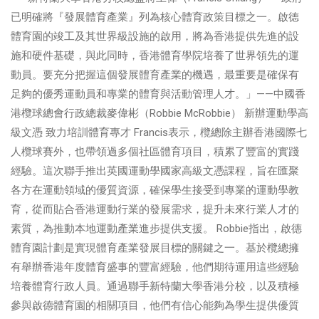
已明確將『發展體育產業』列為核心體育政策目標之一。啟德
體育園的竣工及其世界級設施的啟用，將為香港提供先進的設
施和硬件基礎，與此同時，香港體育學院培養了世界領先的運
動員。要充分把握這個發展體育產業的機遇，最重要是確保有
足夠的優秀運動員和專業的體育與活動管理人才。」——中國香
港欖球總會行政總裁麥偉彬（Robbie McRobbie） 新辦運動學高
級文憑 致力培訓體育專才 Francis表示，欖總除主辦香港國際七
人欖球賽外，也帶領過多個社區體育項目，積累了豐富的實踐
經驗。這次聯手推出英國運動學國家高級文憑課程，旨在匯聚
各方在運動領域的優質資源，確保學生接受到專業的運動學教
育，從而貼合香港運動行業的發展需求，提升未來行業人才的
素質，為推動本地運動產業進步提供支援。 Robbie指出，啟德
體育園計劃是實現體育產業發展目標的關鍵之一。基於欖總擁
有舉辦香港年度體育盛事的豐富經驗，他們期待運用這些經驗
培養體育行政人員。通過聯手新特蘭大學香港分校，以及積極
參與啟德體育園的相關項目，他們有信心能夠為學生提供優質