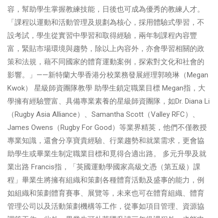
容，幫助學生掌握教練技能，日後也可成為優秀的教練人才。
「課程以運動和活動管理及規劃為核心，採用體驗式學習，不
設考試，學生從實習中學習和取得經驗，兩年制課程內容豐
富，緊貼市場環境與趨勢，除以上內容外，亦會學習相關的政
策和法規，藉不同國家的體育運動案例，探索對文化和社會的
影響。」——新特蘭大學香港分校業務發展經理郭曉琳（Megan
Kwok） 星級師資團隊教學 助學生鎖定職業目標 Megan指，大
學擁有經驗豐富、具備專業素養的星級師資團隊，如Dr. Diana Li
（Rugby Asia Alliance）、Samantha Scott（Valley RFC）、
James Owens（Rugby For Good）等業界精英，他們不僅教授
專業知識，還會分享寶貴經驗、行業趨勢和就業需求，更會協
助學生或畢業生制定職業目標和覓得合適出路。 多元升學及就
業出路 Francis指，「英國運動學國家高級文憑（第五級）課
程」畢業生將擁有組織和策劃各種體育活動及盛事的能力，例
如組織和策劃體育賽事、展覽等，未來也可在體育組織、體育
管理公司以及活動策劃機構等工作，從事如項目管理、資源協