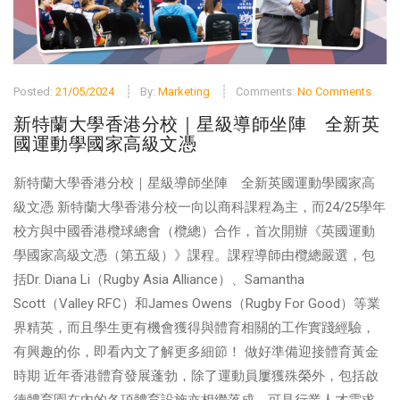
Posted:
21/05/2024
By:
Marketing
Comments:
No Comments
新特蘭大學香港分校｜星級導師坐陣 全新英
國運動學國家高級文憑
新特蘭大學香港分校｜星級導師坐陣 全新英國運動學國家高
級文憑 新特蘭大學香港分校一向以商科課程為主，而24/25學年
校方與中國香港欖球總會（欖總）合作，首次開辦《英國運動
學國家高級文憑（第五級）》課程。課程導師由欖總嚴選，包
括Dr. Diana Li（Rugby Asia Alliance）、Samantha
Scott（Valley RFC）和James Owens（Rugby For Good）等業
界精英，而且學生更有機會獲得與體育相關的工作實踐經驗，
有興趣的你，即看內文了解更多細節！ 做好準備迎接體育黃金
時期 近年香港體育發展蓬勃，除了運動員屢獲殊榮外，包括啟