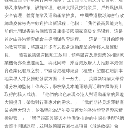
動及康樂政策、設施管理、教練實踐及技能發展、戶外風險與
安全管理、體育創業及運動產業推廣。 中國香港欖球總會行政
總裁麥偉彬先生歡迎推出新課程，他指：「我們很高興能史無
前例地開辦香港首個體育及康樂英國國家高級文憑課程。這是
首次由香港體育總會主導開辦教育課程。」 這是一項具前瞻性
的教育項目，將惠及許多有志投身運動產業的年輕人及運動
員。 「隨著啟德體育園駿工啟用，預料體育及康樂業的相關就
業機會亦會應運而生。與此同時，乘香港政府大力推動本港體
育產業化發展之勢，中國香港欖球總會（欖總）望能在培訓本
地業界人才及推動發展方面，出一分力。」 英國新特蘭大學香
港分校總監蔣上偉表示，學校樂見本地運動員近期在國際賽上
取得的驕人成績。 「他們的出色表現令港人對運動產業的興趣
大幅提升，帶動對行業專才的需求。」 「我們期待見證運動產
業的巨大潛力，並渴望能為近年發展蓬勃的香港體育界帶來積
極影響。」 「我們很高興能與本地備受推崇的中國香港欖球總
會攜手開辦課程，並與啟德體育園社區項目《飛越啟德》合