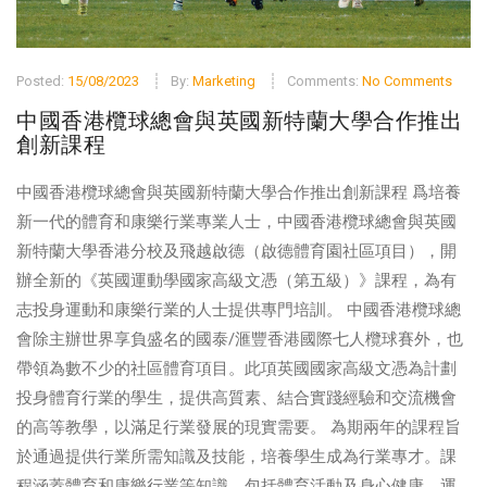
Posted:
15/08/2023
By:
Marketing
Comments:
No Comments
中國香港欖球總會與英國新特蘭大學合作推出
創新課程
中國香港欖球總會與英國新特蘭大學合作推出創新課程 爲培養
新一代的體育和康樂行業專業人士，中國香港欖球總會與英國
新特蘭大學香港分校及飛越啟德（啟德體育園社區項目），開
辦全新的《英國運動學國家高級文憑（第五級）》課程，為有
志投身運動和康樂行業的人士提供專門培訓。 中國香港欖球總
會除主辦世界享負盛名的國泰/滙豐香港國際七人欖球賽外，也
帶領為數不少的社區體育項目。此項英國國家高級文憑為計劃
投身體育行業的學生，提供高質素、結合實踐經驗和交流機會
的高等教學，以滿足行業發展的現實需要。 為期兩年的課程旨
於通過提供行業所需知識及技能，培養學生成為行業專才。課
程涵蓋體育和康樂行業等知識，包括體育活動及身心健康、運