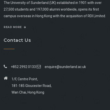
The University of Sunderland (UK) established in 1901 with over
27,500 students and 197,000 alumni worldwide, opens its first
campus overseas in Hong Kong with the acquisition of RDI Limited.
READ MORE
Contact Us
+852 2992 0133
enquire@sunderland.ac.uk
1/F, Centre Point,
181-185 Gloucester Road,
Wan Chai, Hong Kong