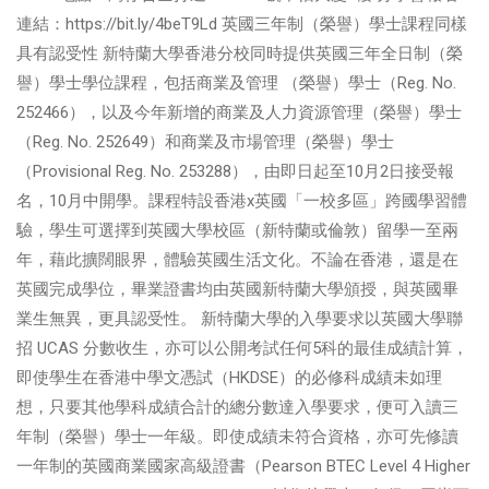
連結：https://bit.ly/4beT9Ld 英國三年制（榮譽）學士課程同樣
具有認受性 新特蘭大學香港分校同時提供英國三年全日制（榮
譽）學士學位課程，包括商業及管理 （榮譽）學士（Reg. No.
252466），以及今年新增的商業及人力資源管理（榮譽）學士
（Reg. No. 252649）和商業及市場管理（榮譽）學士
（Provisional Reg. No. 253288），由即日起至10月2日接受報
名，10月中開學。課程特設香港x英國「一校多區」跨國學習體
驗，學生可選擇到英國大學校區（新特蘭或倫敦）留學一至兩
年，藉此擴闊眼界，體驗英國生活文化。不論在香港，還是在
英國完成學位，畢業證書均由英國新特蘭大學頒授，與英國畢
業生無異，更具認受性。 新特蘭大學的入學要求以英國大學聯
招 UCAS 分數收生，亦可以公開考試任何5科的最佳成績計算，
即使學生在香港中學文憑試（HKDSE）的必修科成績未如理
想，只要其他學科成績合計的總分數達入學要求，便可入讀三
年制（榮譽）學士一年級。即使成績未符合資格，亦可先修讀
一年制的英國商業國家高級證書（Pearson BTEC Level 4 Higher